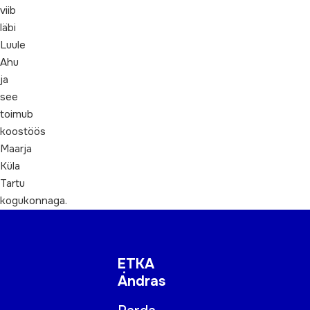
viib
läbi
Luule
Ahu
ja
see
toimub
koostöös
Maarja
Küla
Tartu
kogukonnaga.
ETKA
Andras