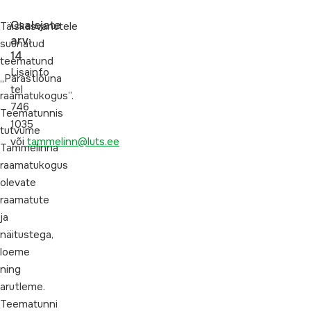
Osalejate
Täiskasvanutele
arv:
suunatud
14
teematund
Lisainfo
„Pärastlõuna
tel
raamatukogus”.
746
Teematunnis
1035
tutvume
või
tammelinn@luts.ee
Tammelinna
raamatukogus
olevate
raamatute
ja
näitustega,
loeme
ning
arutleme.
Teematunni