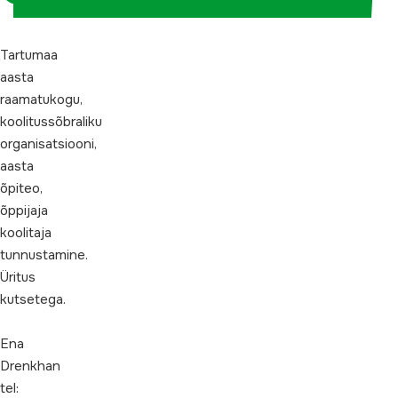
Tartumaa
aasta
raamatukogu,
koolitussõbraliku
organisatsiooni,
aasta
õpiteo,
õppijaja
koolitaja
tunnustamine.
Üritus
kutsetega.
Ena
Drenkhan
tel: