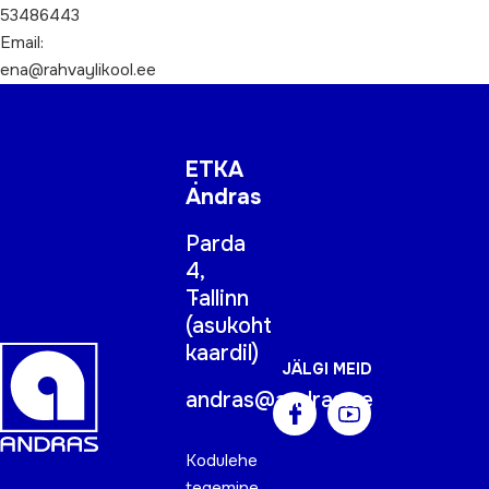
53486443
Email:
ena@rahvaylikool.ee
ETKA
Andras
Parda
4,
Tallinn
(
asukoht
kaardil
)
JÄLGI MEID
andras@andras.ee
Kodulehe
tegemine