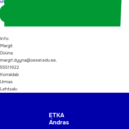
ümarlaud
Logi sisse
koordinaatorina
Info:
Margit
Düüna,
margit.dyyna@oesel.edu.ee,
55511922
Korraldab
Urmas
Lehtsalu
ETKA
Andras