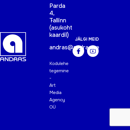
Parda
4,
Tallinn
(
asukoht
kaardil
)
JÄLGI MEID
andras@andras.ee
Kodulehe
tegemine
-
Art
Media
Agency
OÜ