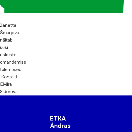
koordinaatorina
Žanetta
Šmarjova
näitab
uusi
oskuste
omandamise
tulemused
Kontakt
Elviira
Sidorova
ETKA
Andras