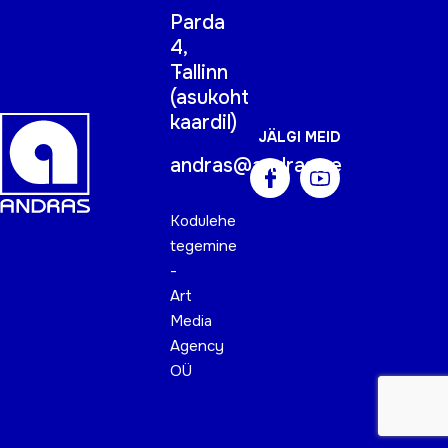
Parda
4,
Tallinn
(
asukoht
kaardil
)
JÄLGI MEID
andras@andras.ee
Kodulehe
tegemine
-
Art
Media
Agency
OÜ