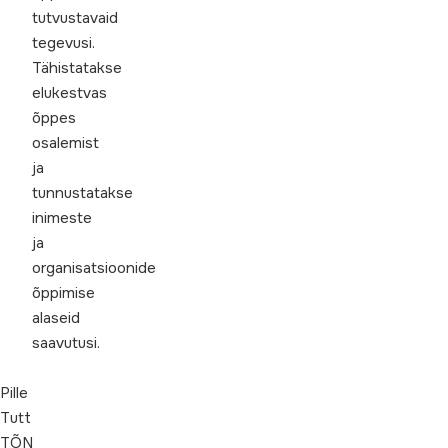
tutvustavaid
tegevusi.
Tähistatakse
elukestvas
õppes
osalemist
ja
tunnustatakse
inimeste
ja
organisatsioonide
õppimise
alaseid
saavutusi.
Pille
Tutt
TÕN