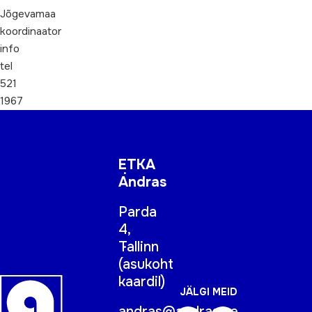
Jõgevamaa
koordinaator
info
tel
521
1967
ETKA
Andras
Parda
4,
Tallinn
(
asukoht
kaardil
)
JÄLGI MEID
andras@andras.ee