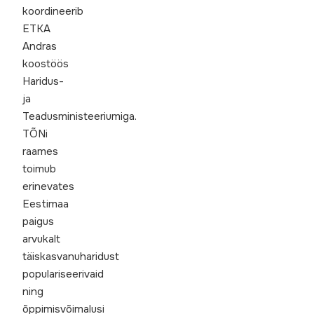
koordineerib
ETKA
Andras
koostöös
Haridus-
ja
Teadusministeeriumiga.
TÕNi
raames
toimub
erinevates
Eestimaa
paigus
arvukalt
täiskasvanuharidust
populariseerivaid
ning
õppimisvõimalusi