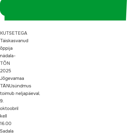
Logi sisse
koordinaatorina
KUTSETEGA
Täiskasvanud
õppija
nädala-
TÕN
2025
Jõgevamaa
TÄNUsündmus
toimub neljapäeval,
9.
oktoobril
kell
16.00
Sadala