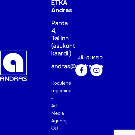
ETKA
Andras
Parda
4,
Tallinn
(
asukoht
kaardil
)
JÄLGI MEID
andras@andras.ee
Kodulehe
tegemine
-
Art
Media
Agency
OÜ