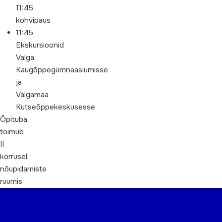
11:45
kohvipaus
11:45
Ekskursioonid
Valga
Kaugõppegümnaasiumisse
ja
Valgamaa
Kutseõppekeskusesse
Õpituba
toimub
II
korrusel
nõupidamiste
ruumis