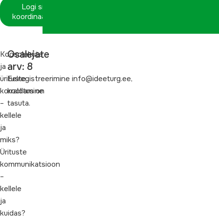
Logi sisse
koordinaatorina
Osalejate
Koosolekute
arv: 8
ja
ürituste
Eelregistreerimine info@ideeturg.ee,
korraldamine
koolitus on
–
tasuta.
kellele
ja
miks?
Ürituste
kommunikatsioon
–
kellele
ja
kuidas?