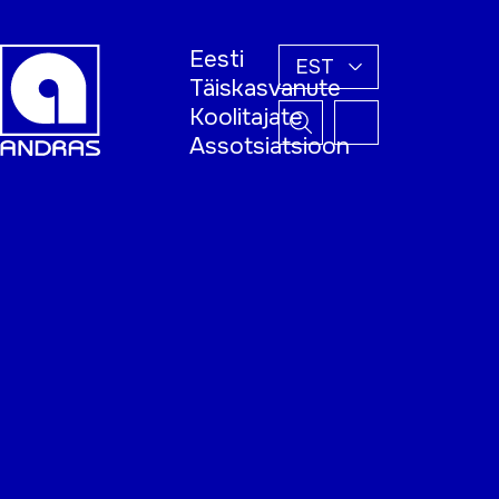
Eesti
EST
Täiskasvanute
Koolitajate
Assotsiatsioon
Esileht
Õppijale
Koolitajale
Täiskasvanud
õppija nädal