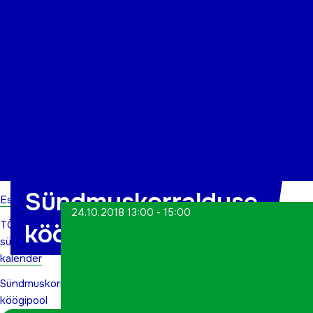
Organisatsioon
Projektid
Kontakt
Sündmuskorralduse
Esileht
24.10.2018 13:00 - 15:00
TÕN
köögipool
sündmuste
kalender
Sündmuskorralduse
köögipool