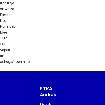
Koolitaja
on Astra
Pintson-
Käo.
Korraldab
Idee
Turg
OÜ.
Vajalik
on
eelregistreerimine.
ETKA
Andras
Parda