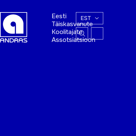
Eesti
EST
Täiskasvanute
Koolitajate
Assotsiatsioon
Esileht
Õppijale
Koolitajale
Täiskasvanud
õppija nädal