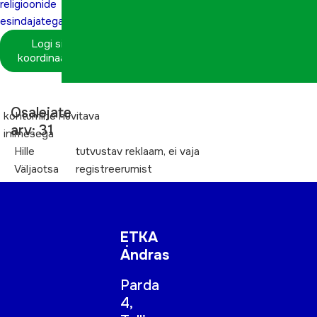
religioonide
esindajatega”
Logi sisse
koordinaatorina
Osalejate
kohtumine huvitava
arv: 31
inimesega
Hille
tutvustav reklaam, ei vaja
Väljaotsa
registreerumist
ETKA
Andras
Parda
4,