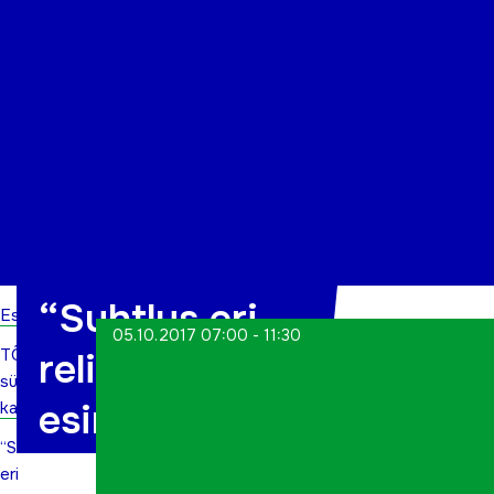
Organisatsioon
Projektid
Kontakt
“Suhtlus eri
Esileht
05.10.2017 07:00 - 11:30
TÕN
religioonide
sündmuste
esindajatega”
kalender
“Suhtlus
eri