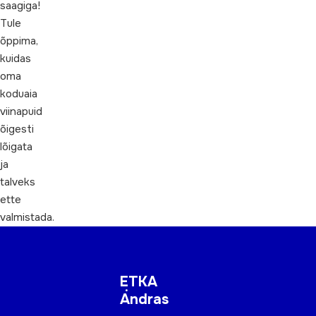
saagiga!
Tule
õppima,
kuidas
oma
koduaia
viinapuid
õigesti
lõigata
ja
talveks
ette
valmistada.
ETKA
Andras