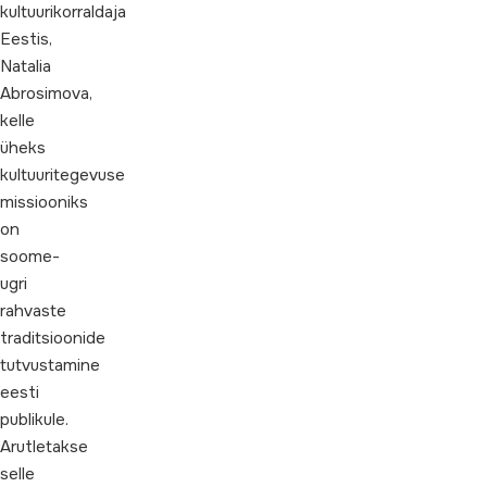
kultuurikorraldaja
Eestis,
Natalia
Abrosimova,
kelle
üheks
kultuuritegevuse
missiooniks
on
soome-
ugri
rahvaste
traditsioonide
tutvustamine
eesti
publikule.
Arutletakse
selle