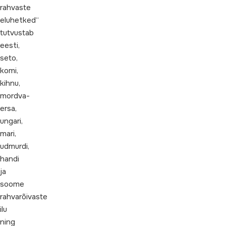
rahvaste
eluhetked“
tutvustab
eesti,
seto,
komi,
kihnu,
mordva-
ersa,
ungari,
mari,
udmurdi,
handi
ja
soome
rahvarõivaste
ilu
ning