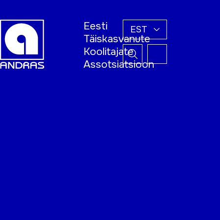
Eesti
EST
Täiskasvanute
Koolitajate
Assotsiatsioon
Esileht
Õppijale
Koolitajale
Täiskasvanud
õppija nädal