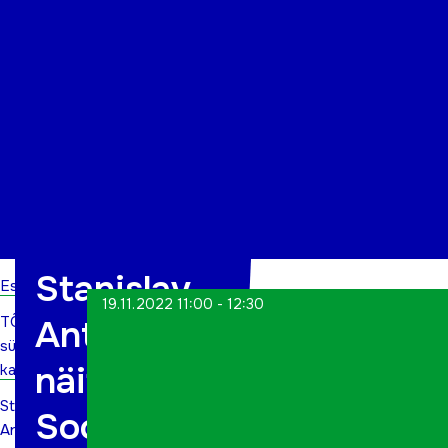
Organisatsioon
Projektid
Kontakt
Stanislav
Esileht
19.11.2022 11:00 - 12:30
TÕN
Antipovi
sündmuste
näitus –
kalender
Stanislav
Soome-
Antipovi