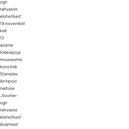
ugri
rahvaste
eluhetked“.
19.novembril
kell
13
avame
Kalevipoja
muuseumis
kunstnik
Stanislav
Antipovi
näituse
„Soome-
ugri
rahvaste
eluhetked“.
Avamisel