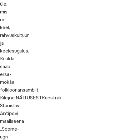
üle,
mis
on
keel,
rahvuskultuur
ja
keelesugulus.
Kuulda
saab
ersa-
mokša
folklooriansamblit
Kilejne.NÄITUSESTKunstnik
Stanislav
Antipovi
maaliseeria
„Soome-
ugri