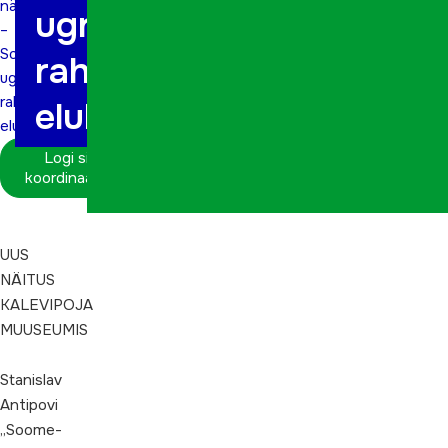
näitus
ugri
–
Soome-
rahvaste
ugri
rahvaste
eluhetked-
eluhetked-
Logi sisse
koordinaatorina
UUS
NÄITUS
KALEVIPOJA
MUUSEUMIS
Stanislav
Antipovi
„Soome-