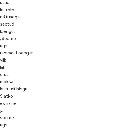
saab
kuulata
näitusega
seotud
loengut
„Soome-
ugri
rahvad“.Loengut
viib
läbi
ersa-
mokša
kultuuriühingu
Sjatko
esinaine
ja
soome-
ugri