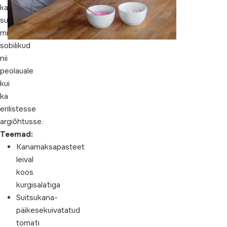
kaunid
toiduaineid
suupisted,
ja
mis
retsepte)
sobilikud
nii
peolauale
kui
ka
erilistesse
argiõhtusse.
Teemad:
Kanamaksapasteet
leival
koos
kurgisalatiga
Suitsukana-
päikesekuivatatud
tomati