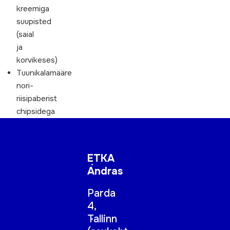
kreemiga
suupisted
(saial
ja
korvikeses)
Tuunikalamääre
nori-
riisipaberist
chipsidega
ETKA
Andras
Parda
4,
Tallinn