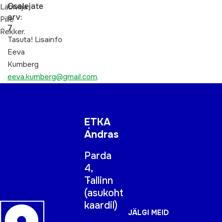
Osalejate
Läbiviija
arv:
Pille
7
Rekker.
Tasuta! Lisainfo
Eeva
Kumberg
eeva.kumberg@gmail.com
.
ETKA
Andras
Parda
4,
Tallinn
(
asukoht
kaardil
)
JÄLGI MEID