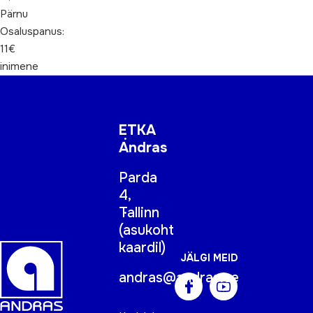
Pärnu
Osaluspanus:
11€
inimene
ETKA
Andras
Parda
4,
Tallinn
(
asukoht
kaardil
)
JÄLGI MEID
andras@andras.ee