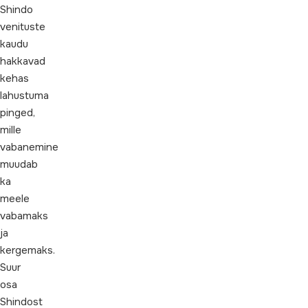
Shindo
venituste
kaudu
hakkavad
kehas
lahustuma
pinged,
mille
vabanemine
muudab
ka
meele
vabamaks
ja
kergemaks.
Suur
osa
Shindost