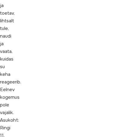
ja
toetav,
lihtsalt
tule,
naudi
ja
vaata,
kuidas
su
keha
reageerib.
Eelnev
kogemus
pole
vajalik.
Asukoht:
Ringi
11,