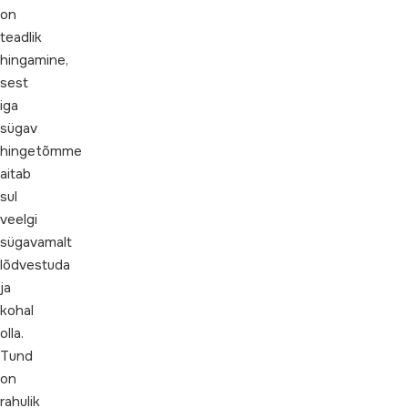
on
teadlik
hingamine,
sest
iga
sügav
hingetõmme
aitab
sul
veelgi
sügavamalt
lõdvestuda
ja
kohal
olla.
Tund
on
rahulik