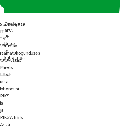
koordinaatorina
Osalejate
Seminaril
arv:
IT
25
25
Üritus
Võrumaa
on
raamatukogunduses
kutsetega.
tutuvustab
Meelis
Lilbok
uusi
lahendusi
RIKS-
is
ja
RIKSWEBIs.
Antti