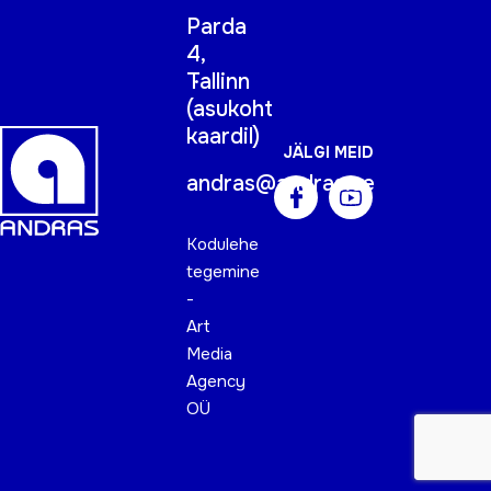
Parda
4,
Tallinn
(
asukoht
kaardil
)
JÄLGI MEID
andras@andras.ee
Kodulehe
tegemine
-
Art
Media
Agency
OÜ