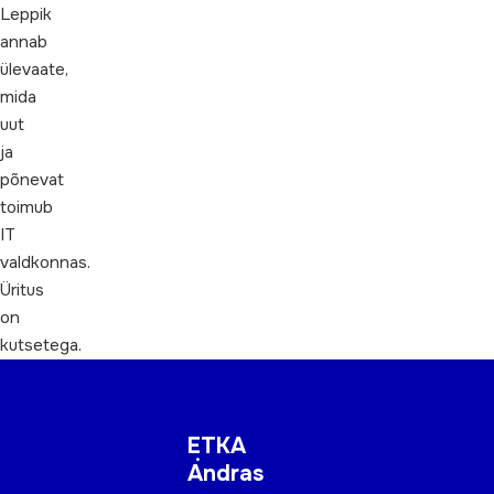
Leppik
annab
ülevaate,
mida
uut
ja
põnevat
toimub
IT
valdkonnas.
Üritus
on
kutsetega.
ETKA
Andras