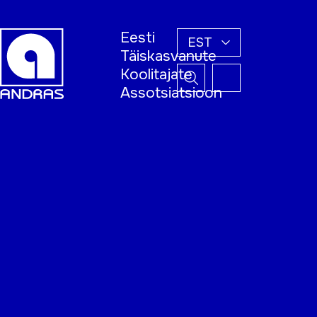
Eesti
EST
Täiskasvanute
Koolitajate
Assotsiatsioon
Esileht
Õppijale
Koolitajale
Täiskasvanud
õppija nädal