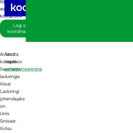
Kiisal
kooriproov
avatud
kooriproov
Logi sisse
koordinaatorina
Avatud
Tasuta.
kooriproov
Vajalik
Seeniorite
eelregistreerimine
lauluringis
Kiisal.
Lauluringi
juhendajaks
on
Urmi
Sinisaar.
Kutsu