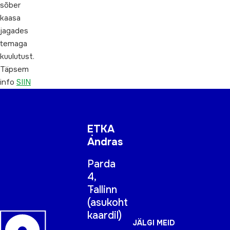
sõber
kaasa
jagades
temaga
kuulutust.
Täpsem
info
SIIN
ETKA
Andras
Parda
4,
Tallinn
(
asukoht
kaardil
)
JÄLGI MEID