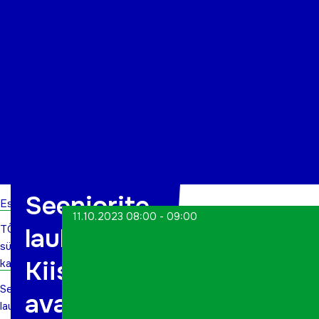
Organisatsioon
Projektid
Kontakt
Seeniorite
Esileht
11.10.2023 08:00 - 09:00
TÕN
lauluring
sündmuste
Kiisal
kalender
Seeniorite
avatud
lauluring