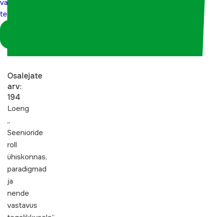
vastavus
tegelikkusele
tegelikkusele
Logi sisse
koordinaatorina
Osalejate
arv:
194
Loeng
„
Seenioride
roll
ühiskonnas,
paradigmad
ja
nende
vastavus