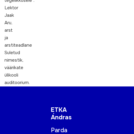
tegelikkusele“.
Lektor
Jaak
Aru,
arst
ja
arstiteadlane
Suletud
nimestik,
väärikate
ülikooli
auditoorium.
ETKA
Andras
Parda