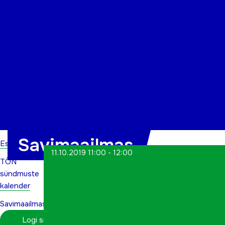
Organisatsioon
Projektid
Kontakt
Savimaailmas
Esileht
11.10.2019 11:00 - 12:00
TÕN
sündmuste
kalender
Savimaailmas
Logi sisse