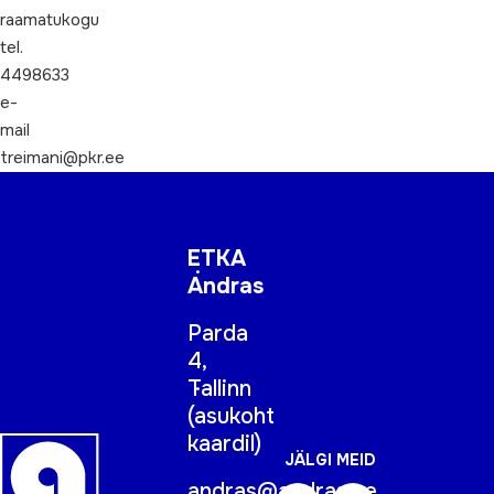
raamatukogu
tel.
4498633
e-
mail
treimani@pkr.ee
ETKA
Andras
Parda
4,
Tallinn
(
asukoht
kaardil
)
JÄLGI MEID
andras@andras.ee