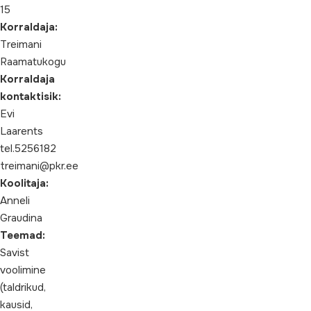
15
Korraldaja:
Treimani
Raamatukogu
Korraldaja
kontaktisik:
Evi
Laarents
tel.5256182
treimani@pkr.ee
Koolitaja:
Anneli
Graudina
Teemad:
Savist
voolimine
(taldrikud,
kausid,