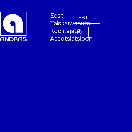
Eesti
EST
Täiskasvanute
Koolitajate
Assotsiatsioon
Esileht
Õppijale
Koolitajale
Täiskasvanud
õppija nädal