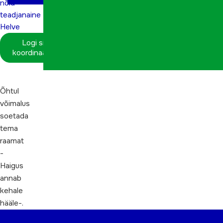
nõid-
teadjanaine
Helve
Logi sisse
koordinaatorina
Õhtul
võimalus
soetada
tema
raamat
-
Haigus
annab
kehale
hääle-.