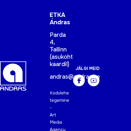
ETKA
Andras
Parda
4,
Tallinn
(
asukoht
kaardil
)
JÄLGI MEID
andras@andras.ee
Kodulehe
tegemine
-
Art
Media
Agency