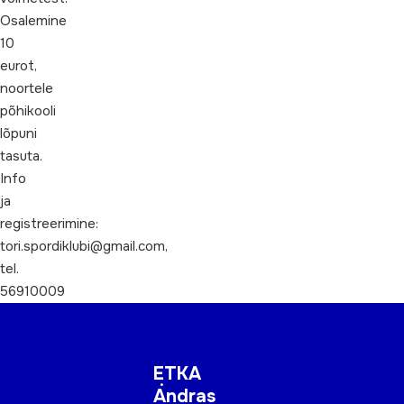
Osalemine
10
eurot,
noortele
põhikooli
lõpuni
tasuta.
Info
ja
registreerimine:
tori.spordiklubi@gmail.com,
tel.
56910009
ETKA
Andras