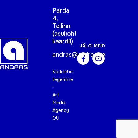
Parda
4,
Tallinn
(
asukoht
kaardil
)
JÄLGI MEID
andras@andras.ee
Kodulehe
tegemine
-
Art
Media
Agency
OÜ