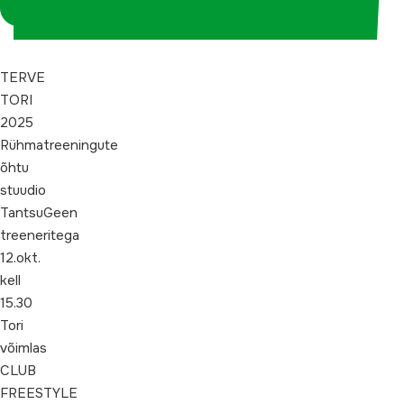
koordinaatorina
TERVE
TORI
2025
Rühmatreeningute
õhtu
stuudio
TantsuGeen
treeneritega
12.okt.
kell
15.30
Tori
võimlas
CLUB
FREESTYLE