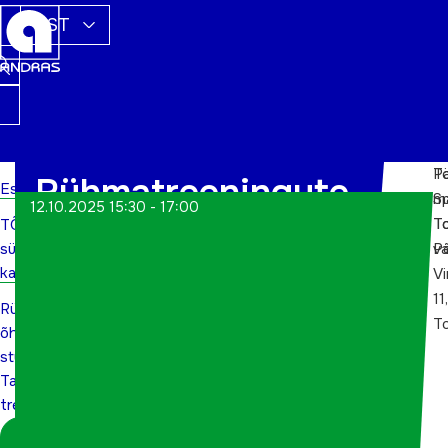
EST
P
To
Rühmatreeningute
Esileht
m
Sp
12.10.2025 15:30 - 17:00
To
To
TÕN
õhtu stuudio
sündmuste
va
Põ
Tantsugeen
kalender
Vi
11,
Rühmatreeningute
treeneritega
To
õhtu
stuudio
Tantsugeen
treeneritega
Logi sisse