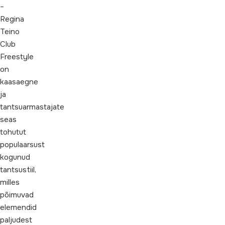
–
Regina
Teino
Club
Freestyle
on
kaasaegne
ja
tantsuarmastajate
seas
tohutut
populaarsust
kogunud
tantsustiil,
milles
põimuvad
elemendid
paljudest