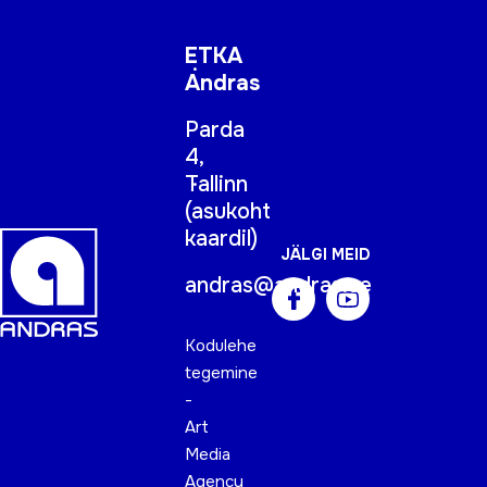
ETKA
Andras
Parda
4,
Tallinn
(
asukoht
kaardil
)
JÄLGI MEID
andras@andras.ee
Kodulehe
tegemine
-
Art
Media
Agency