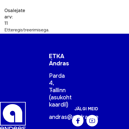
Osalejate
arv:
11
Etteregistreerimisega.
ETKA
Andras
Parda
4,
Tallinn
(
asukoht
kaardil
)
JÄLGI MEID
andras@andras.ee