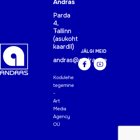
Andras
Parda
4,
Tallinn
(
asukoht
kaardil
)
JÄLGI MEID
andras@andras.ee
Kodulehe
tegemine
-
Art
Media
Agency
OÜ