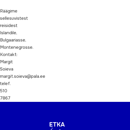
Räägime
sellesuvistest
reisidest
Islandile,
Bulgaariasse,
Montenegrosse.
Kontakt:
Margit
Soieva
margit.soieva@pala.ee
telef.
510
7867
ETKA