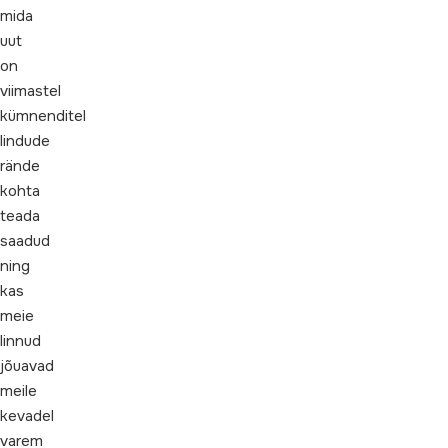
mida
uut
on
viimastel
kümnenditel
lindude
rände
kohta
teada
saadud
ning
kas
meie
linnud
jõuavad
meile
kevadel
varem