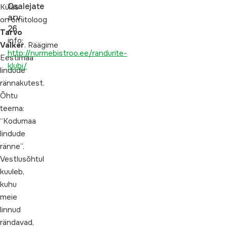
Osalejate
Külas
arv:
on ornitoloog
26
Tarvo
info:
Valker
. Räägime
http://nurmebistroo.ee/randurite-
Eestimaa
klubi/
lindude
rännakutest.
Õhtu
teema:
“Kodumaa
lindude
ränne”.
Vestlusõhtul
kuuleb,
kuhu
meie
linnud
rändavad,