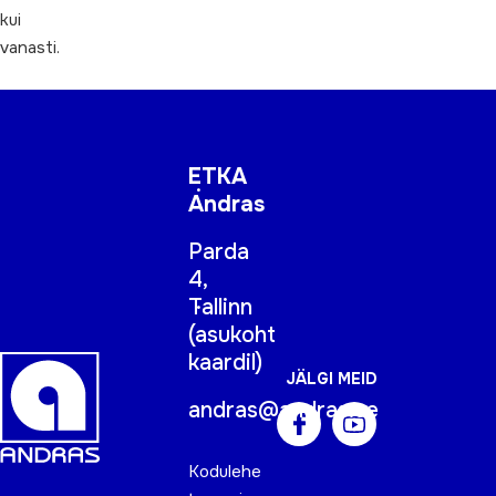
kui
vanasti.
ETKA
Andras
Parda
4,
Tallinn
(
asukoht
kaardil
)
JÄLGI MEID
andras@andras.ee
Kodulehe