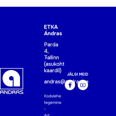
ETKA
Andras
Parda
4,
Tallinn
(
asukoht
kaardil
)
JÄLGI MEID
andras@andras.ee
Kodulehe
tegemine
-
Art