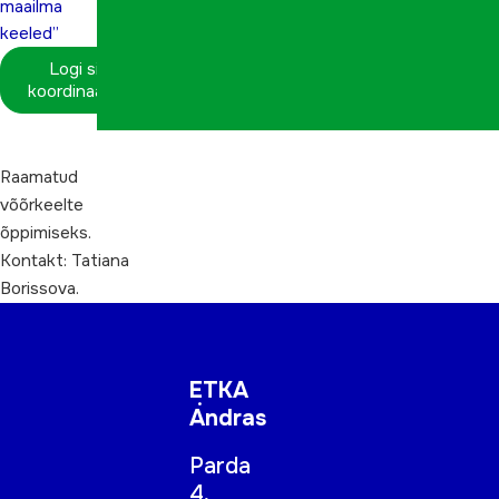
maailma
keeled”
Logi sisse
koordinaatorina
Raamatud
võõrkeelte
õppimiseks.
Kontakt: Tatiana
Borissova.
ETKA
Andras
Parda
4,