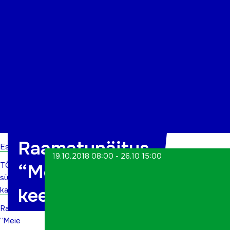
Organisatsioon
Projektid
Kontakt
Raamatunäitus
Esileht
19.10.2018 08:00 - 26.10 15:00
TÕN
“Meie maailma
sündmuste
keeled”
kalender
Raamatunäitus
“Meie