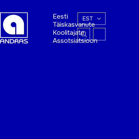
Eesti
EST
Täiskasvanute
Koolitajate
Assotsiatsioon
Esileht
Õppijale
Koolitajale
Täiskasvanud
õppija nädal