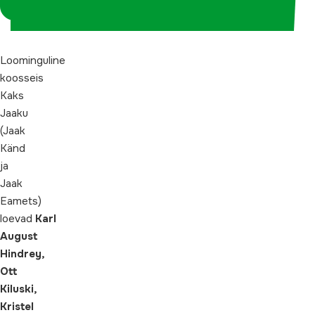
koordinaatorina
Loominguline
koosseis
Kaks
Jaaku
(Jaak
Känd
ja
Jaak
Eamets)
loevad
Karl
August
Hindrey,
Ott
Kiluski,
Kristel