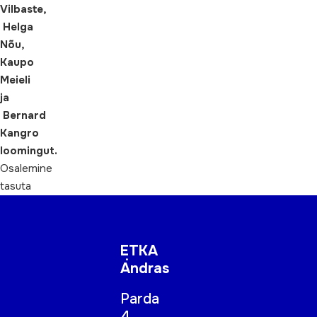
Vilbaste,
Helga
Nõu,
Kaupo
Meieli
ja
Bernard
Kangro
loomingut.
Osalemine
tasuta
ETKA
Andras
Parda
4,