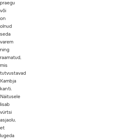
praegu
või
on
olnud
seda
varem
ning
raamatud,
mis
tutvustavad
Kambja
kanti.
Näitusele
lisab
vürtsi
asjaolu,
et
lugeda