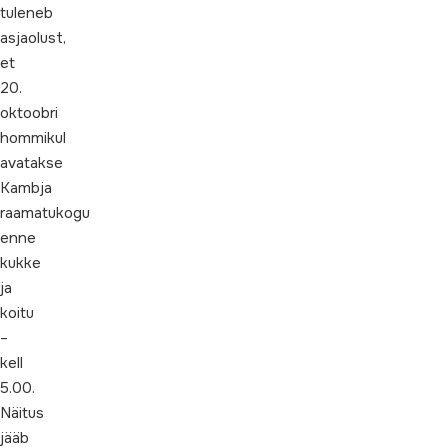
tuleneb
asjaolust,
et
20.
oktoobri
hommikul
avatakse
Kambja
raamatukogu
enne
kukke
ja
koitu
–
kell
5.00.
Näitus
jääb