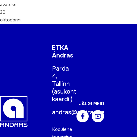
avatuks
30.
oktoobrini.
ETKA
Andras
Parda
4,
Tallinn
(
asukoht
kaardil
)
JÄLGI MEID
andras@andras.ee
Kodulehe