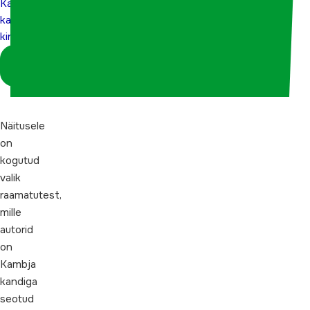
Kambja
kandist
kirjutatu”
Logi sisse
koordinaatorina
Näitusele
on
kogutud
valik
raamatutest,
mille
autorid
on
Kambja
kandiga
seotud