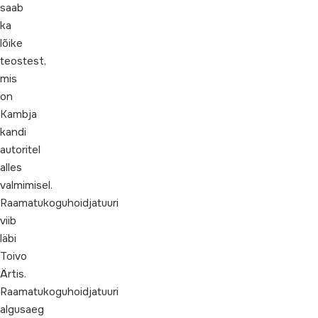
saab
ka
lõike
teostest,
mis
on
Kambja
kandi
autoritel
alles
valmimisel.
Raamatukoguhoidjatuuri
viib
läbi
Toivo
Ärtis.
Raamatukoguhoidjatuuri
algusaeg