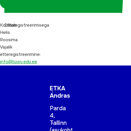
koordinaatorina
Koolitab
Etteregistreerimisega
Helis
Roosima.
Vajalik
etteregistreerimine:
info@tuuru.edu.ee
ETKA
Andras
Parda
4,
Tallinn
(
asukoht