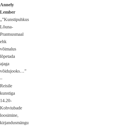
Annely
Lember
„”Kunstipuhkus
Lõuna-
Prantsusmaal
ehk
võimalus
lõpetada
ajaga
võidujooks…”
–
Reisile
kunstiga
14.20-
Kohviubade
loosimine,
kirjandusmängu