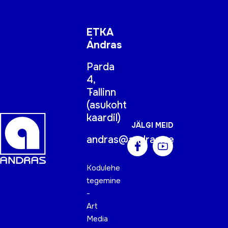
ETKA
Andras
Parda
4,
Tallinn
(
asukoht
kaardil
)
JÄLGI MEID
andras@andras.ee
Kodulehe
tegemine
-
Art
Media