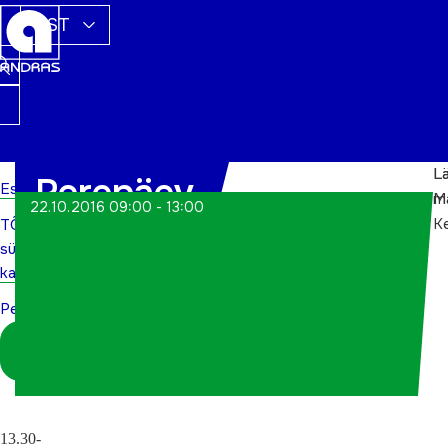
EST
L
L
Perepäev
Esileht
m
M
22.10.2016 09:00 - 13:00
K
TÕN
sündmuste
kalender
Perepäev
Logi sisse
koordinaatorina
13.30-