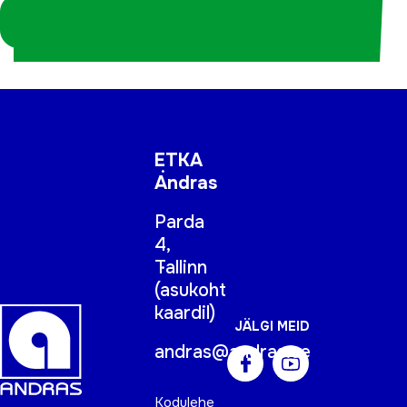
Logi sisse
koordinaatorina
ETKA
Andras
Parda
4,
Tallinn
(
asukoht
kaardil
)
JÄLGI MEID
andras@andras.ee
Kodulehe