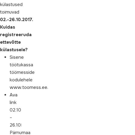
külastused
toimuvad
02.-26.10.2017.
Kuidas
registreeruda
ettevõtte
külastusele?
Sisene
töötukassa
töömesside
kodulehele
www.toomess.ee.
Ava
link
02.10
–
26.10:
Pärnumaa