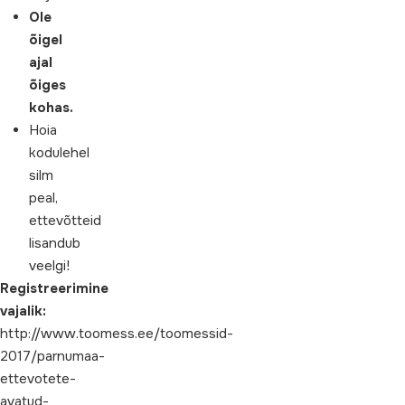
Ole
õigel
ajal
õiges
kohas.
Hoia
kodulehel
silm
peal,
ettevõtteid
lisandub
veelgi!
Registreerimine
vajalik:
http://www.toomess.ee/toomessid-
2017/parnumaa-
ettevotete-
avatud-