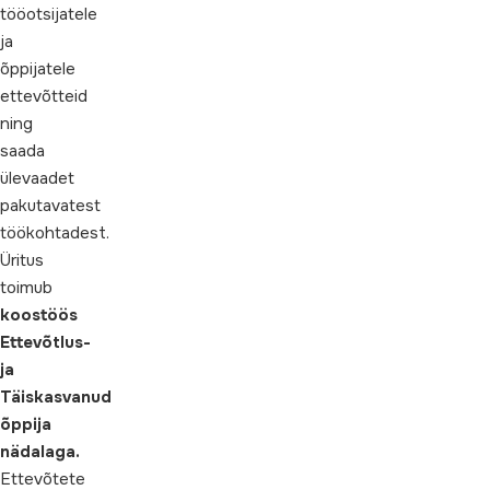
tööotsijatele
ja
õppijatele
ettevõtteid
ning
saada
ülevaadet
pakutavatest
töökohtadest.
Üritus
toimub
koostöös
Ettevõtlus-
ja
Täiskasvanud
õppija
nädalaga.
Ettevõtete