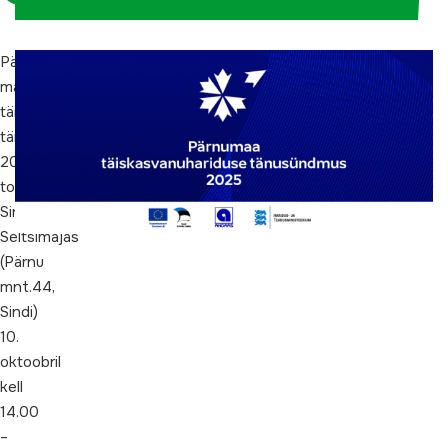
Osalejate
Pärnu
arv:
maakonna
44
täiskasvanuhariduse
tänusündmus
Osalemine
2025
kutsetega.
toimub
Sindi
Seltsimajas
(Pärnu
mnt.44,
Sindi)
10.
oktoobril
kell
14.00
–