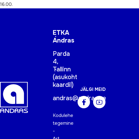
16.00.
ETKA
Andras
Parda
4,
Tallinn
(
asukoht
kaardil
)
JÄLGI MEID
andras@andras.ee
Kodulehe
tegemine
-
Art