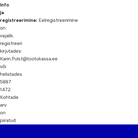
Info
ja
registreerimine:
Eelregistreerimine
on
vajalik,
registreeri
kirjutades:
Karin.Pulst@tootukassa.ee
või
helistades
5887
1472.
Kohtade
arv
on
piiratud