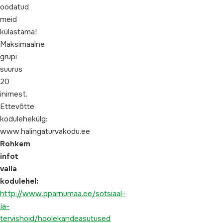
oodatud
meid
külastama!
Maksimaalne
grupi
suurus
20
inimest.
Ettevõtte
kodulehekülg:
www.halingaturvakodu.ee
Rohkem
infot
valla
kodulehel:
http://www.pparnumaa.ee/sotsiaal-
ja-
tervishoid/hoolekandeasutused