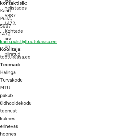
või
kontaktisik:
helistades
Karin
5887
Pulst,
1472.
5887
Kohtade
1472,
arv
karin.pulst@tootukassa.ee
on
Koolitaja:
piiratud
tootukassa.ee
Teemad:
Halinga
Turvakodu
MTÜ
pakub
üldhooldekodu
teenust
kolmes
erinevas
hoones