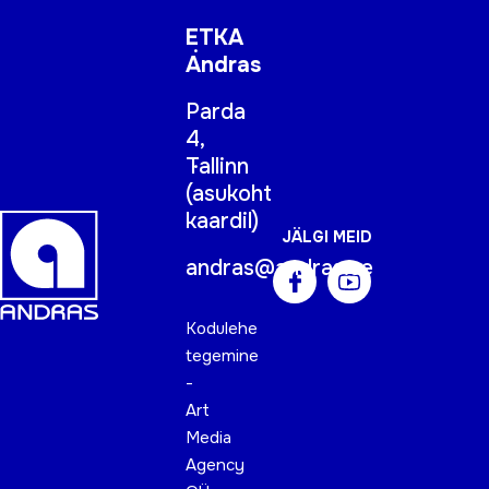
ETKA
Andras
Parda
4,
Tallinn
(
asukoht
kaardil
)
JÄLGI MEID
andras@andras.ee
Kodulehe
tegemine
-
Art
Media
Agency