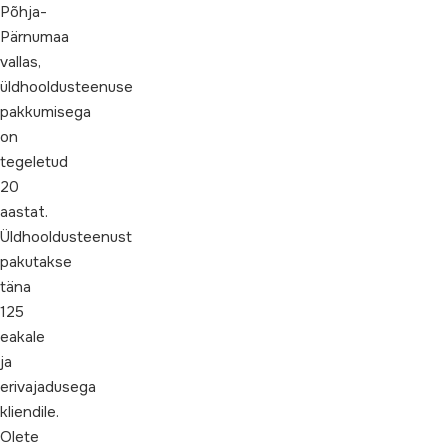
Põhja-
Pärnumaa
vallas,
üldhooldusteenuse
pakkumisega
on
tegeletud
20
aastat.
Üldhooldusteenust
pakutakse
täna
125
eakale
ja
erivajadusega
kliendile.
Olete