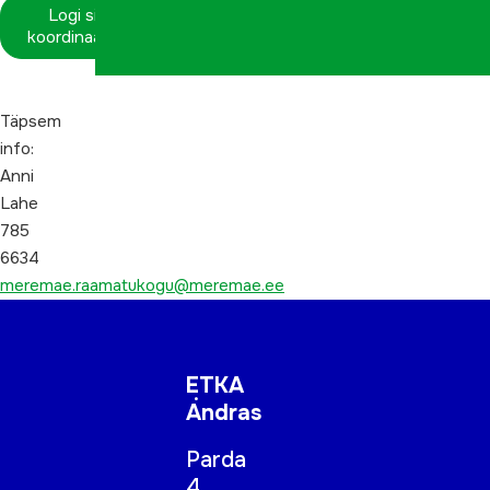
Logi sisse
koordinaatorina
Täpsem
info:
Anni
Lahe
785
6634
meremae.raamatukogu@meremae.ee
ETKA
Andras
Parda
4,