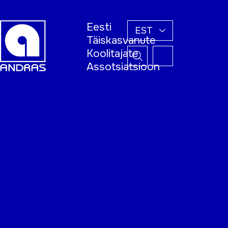
Eesti
EST
Täiskasvanute
Koolitajate
Assotsiatsioon
Esileht
Õppijale
Koolitajale
Täiskasvanud
õppija nädal