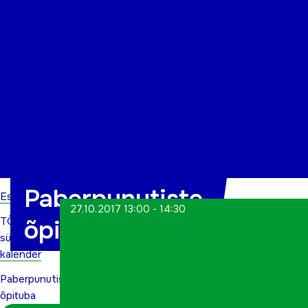
Organisatsioon
Projektid
Kontakt
Paberpunutiste
Esileht
27.10.2017 13:00 - 14:30
TÕN
õpituba
sündmuste
kalender
Paberpunutiste
õpituba