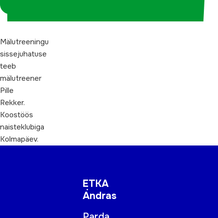
koordinaatorina
Mälutreeningu
sissejuhatuse
teeb
mälutreener
Pille
Rekker.
Koostöös
naisteklubiga
Kolmapäev.
ETKA
Andras
Parda