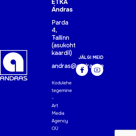
ETKA
Andras
Parda
4,
Tallinn
(
asukoht
kaardil
)
JÄLGI MEID
andras@andras.ee
Kodulehe
tegemine
-
Art
Media
Agency
OÜ