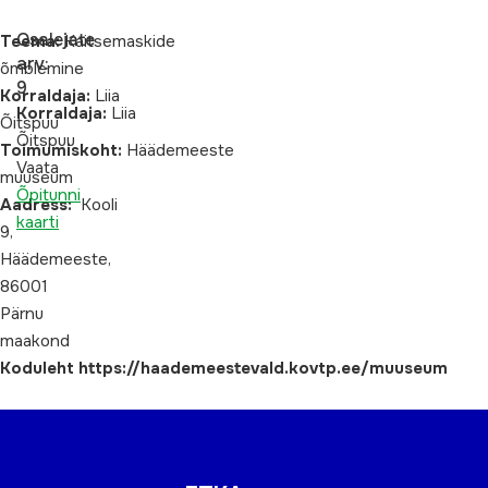
Osalejate
Teema:
Kaitsemaskide
arv:
õmblemine
9
Korraldaja:
Liia
Korraldaja:
Liia
Õitspuu
Õitspuu
Toimumiskoht:
Häädemeeste
Vaata
muuseum
Õpitunni
Aadress:
Kooli
kaarti
9,
Häädemeeste,
86001
Pärnu
maakond
Koduleht https://haademeestevald.kovtp.ee/muuseum