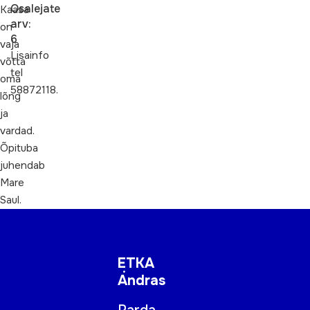
Osalejate
Kaasa
arv:
on
6
vaja
Lisainfo
võtta
tel
oma
58872118.
lõng
ja
vardad.
Õpituba
juhendab
Mare
Saul.
ETKA
Andras