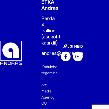
ETKA
Andras
Parda
4,
Tallinn
(
asukoht
kaardil
)
JÄLGI MEID
andras@andras.ee
Kodulehe
tegemine
-
Art
Media
Agency
OÜ