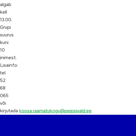
algab
kell
13.00.
Grupi
suurus
kuni
10
inimest.
Lisainfo:
tel.
52
68
065
või
kirjutada
koosa.raamatukogu@peipsivald.ee