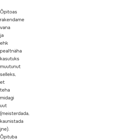
Õpitoas
rakendame
vana
ja
ehk
pealtnäha
kasutuks
muutunut
selleks,
et
teha
midagi
uut
(meisterdada,
kaunistada
jne).
Õpituba