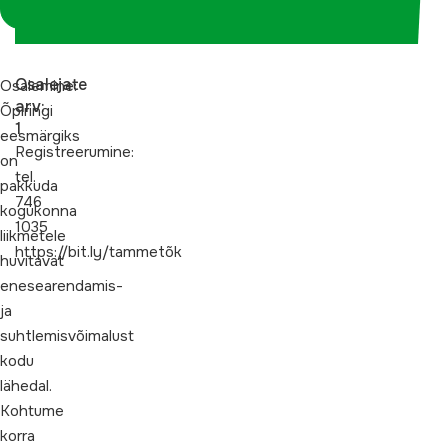
koordinaatorina
Osalejate
Osalemine:
arv:
Õpiringi
1
eesmärgiks
Registreerumine:
on
tel.
pakkuda
746
kogukonna
1035
liikmetele
https://bit.ly/tammetõk
huvitavat
enesearendamis-
ja
suhtlemisvõimalust
kodu
lähedal.
Kohtume
korra