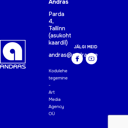
Andras
Parda
4,
Tallinn
(
asukoht
kaardil
)
JÄLGI MEID
andras@andras.ee
Kodulehe
tegemine
-
Art
Media
Agency
OÜ