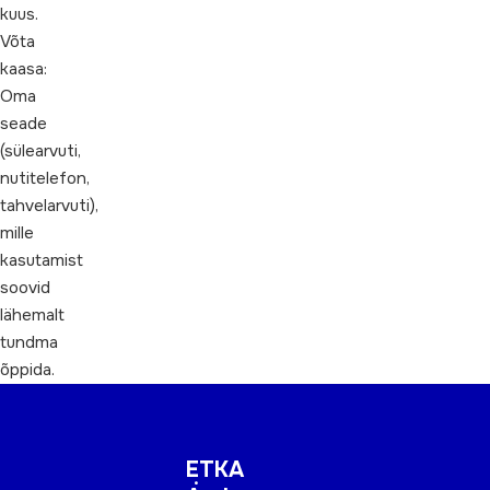
kuus.
Võta
kaasa:
Oma
seade
(sülearvuti,
nutitelefon,
tahvelarvuti),
mille
kasutamist
soovid
lähemalt
tundma
õppida.
ETKA