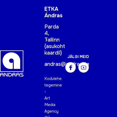
ETKA
Andras
Parda
4,
Tallinn
(
asukoht
kaardil
)
JÄLGI MEID
andras@andras.ee
Kodulehe
tegemine
-
Art
Media
Agency