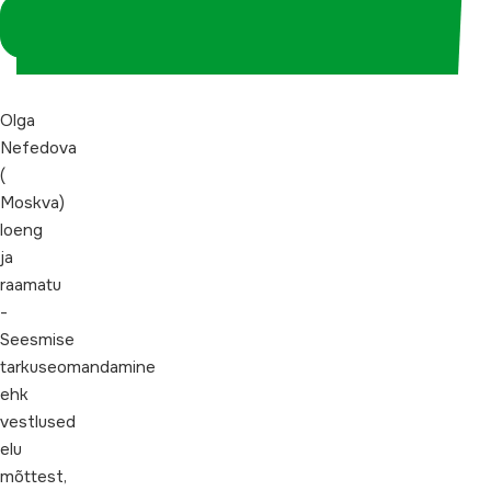
Logi sisse
koordinaatorina
Olga
Nefedova
(
Moskva)
loeng
ja
raamatu
-
Seesmise
tarkuseomandamine
ehk
vestlused
elu
mõttest,