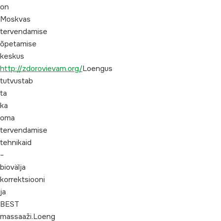
on
Moskvas
tervendamise
õpetamise
keskus
http://zdorovievam.org/
Loengus
tutvustab
ta
ka
oma
tervendamise
tehnikaid
–
biovälja
korrektsiooni
ja
BEST
massaaži.Loeng