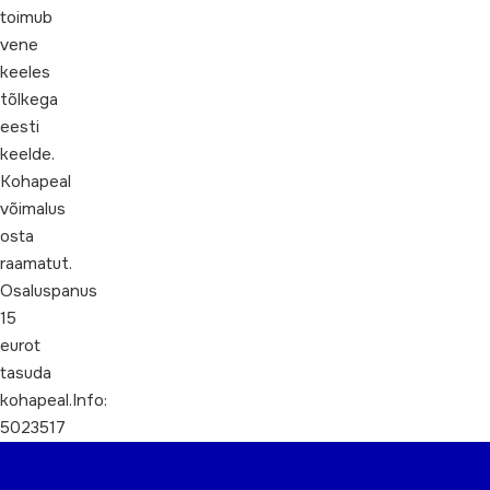
toimub
vene
keeles
tõlkega
eesti
keelde.
Kohapeal
võimalus
osta
raamatut.
Osaluspanus
15
eurot
tasuda
kohapeal.Info:
5023517