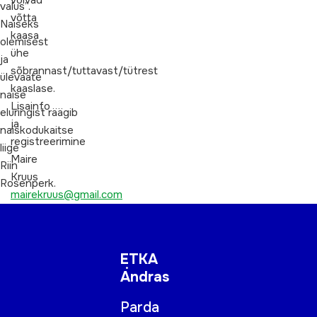
võivad
valus”.
võtta
Naiseks
kaasa
olemisest
ühe
ja
sõbrannast/tuttavast/tütrest
ülevaate
kaaslase.
naise
Lisainfo
eluringist räägib
ja
naiskodukaitse
registreerimine
liige
Maire
Riin
Kruus
Rosenperk.
mairekruus@gmail.com
ETKA
Andras
Parda