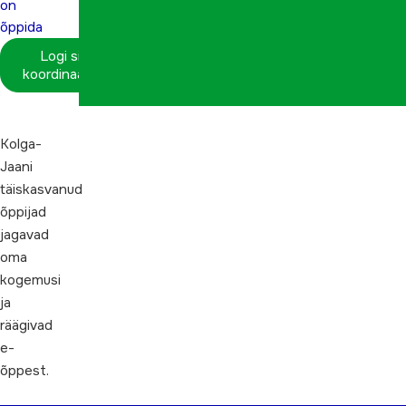
on
õppida
Logi sisse
koordinaatorina
Kolga-
Jaani
täiskasvanud
õppijad
jagavad
oma
kogemusi
ja
räägivad
e-
õppest.