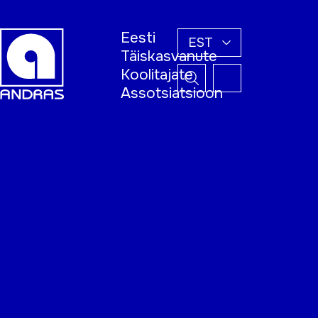
Eesti
EST
Täiskasvanute
Koolitajate
Assotsiatsioon
Esileht
Õppijale
Koolitajale
Täiskasvanud
õppija nädal