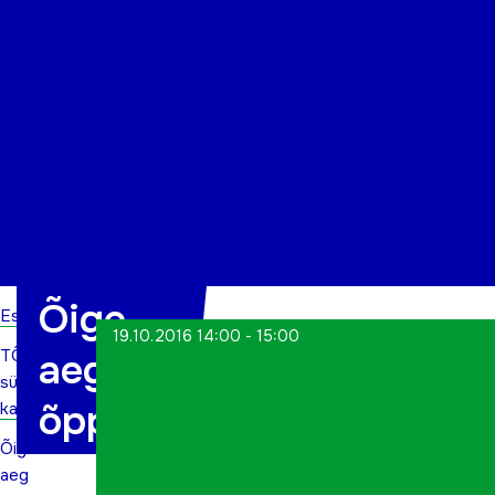
Organisatsioon
Projektid
Kontakt
Õige
Esileht
19.10.2016 14:00 - 15:00
TÕN
aeg on
sündmuste
õppida
kalender
Õige
aeg