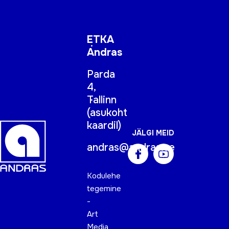
ETKA
Andras
Parda
4,
Tallinn
(
asukoht
kaardil
)
JÄLGI MEID
andras@andras.ee
Kodulehe
tegemine
-
Art
Media