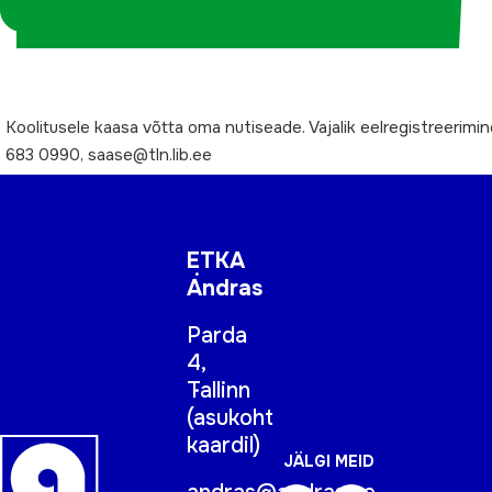
koordinaatorina
Koolitusele kaasa võtta oma nutiseade. Vajalik eelregistreerimin
683 0990, saase@tln.lib.ee
ETKA
Andras
Parda
4,
Tallinn
(
asukoht
kaardil
)
JÄLGI MEID