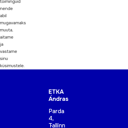
toiminguid
nende
abil
mugavamaks
muuta,
aitame
ja
vastame
sinu
küsimustele.
ETKA
Andras
Parda
4,
Tallinn