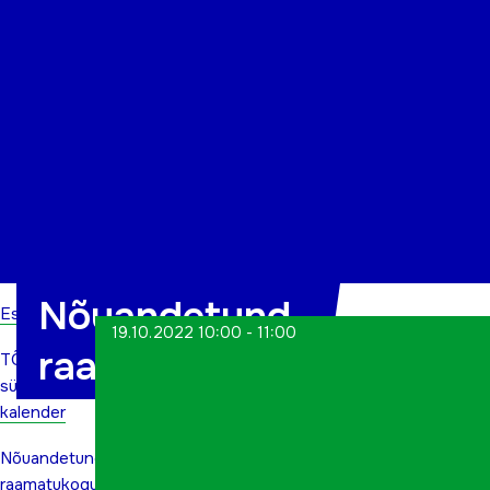
Organisatsioon
Projektid
Kontakt
Nõuandetund
Esileht
19.10.2022 10:00 - 11:00
raamatukogus
TÕN
sündmuste
kalender
Nõuandetund
raamatukogus