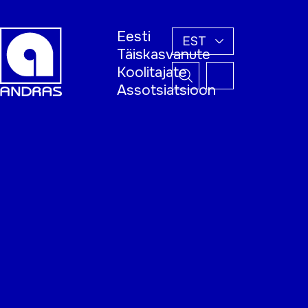
Eesti
EST
Täiskasvanute
Koolitajate
Assotsiatsioon
Esileht
Õppijale
Koolitajale
Täiskasvanud
õppija nädal