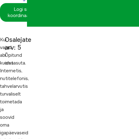
Logi sisse
koordinaatorina
Osalejate
Kui
arv: 5
vajad
abi
Õpitund
kuidas
on tasuta.
Internetis,
nutitelefonis,
tahvelarvutis
turvaliselt
toimetada
ja
soovid
oma
igapäevaseid