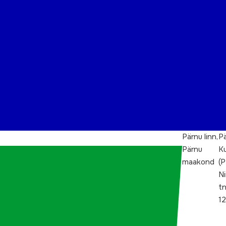
Pärnu linn,
P
Pärnu
K
maakond
(
Ni
t
12