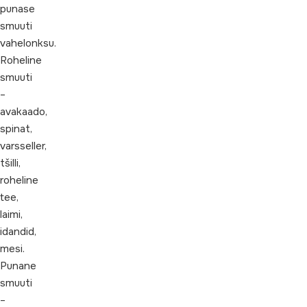
punase
smuuti
vahelonksu.
Roheline
smuuti
–
avakaado,
spinat,
varsseller,
tšilli,
roheline
tee,
laimi,
idandid,
mesi.
Punane
smuuti
–