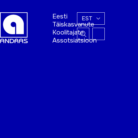
Eesti
EST
Täiskasvanute
Koolitajate
Assotsiatsioon
Esileht
Õppijale
Koolitajale
Täiskasvanud
õppija nädal