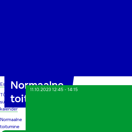
Organisatsioon
Projektid
Kontakt
Normaalne
Esileht
11.10.2023 12:45 - 14:15
TÕN
toitumine
sündmuste
kalender
Normaalne
toitumine