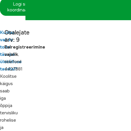
Logi sisse
koordinaatorina
Osalejate
Kuidas
arv: 9
valida
toitu
Eelregistreerimine
tänase
vajalik
,
ülekülluse
telefonil
taustal?
4427881
Koolitse
käigus
saab
iga
õppija
tervisliku
rohelise
ja