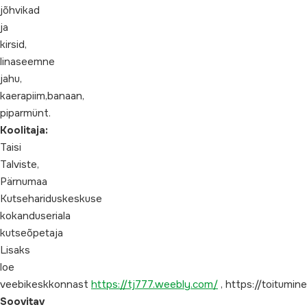
jõhvikad
ja
kirsid,
linaseemne
jahu,
kaerapiim,banaan,
piparmünt.
Koolitaja:
Taisi
Talviste,
Pärnumaa
Kutsehariduskeskuse
kokanduseriala
kutseõpetaja
Lisaks
loe
veebikeskkonnast
https://tj777.weebly.com/
, https://toitumin
Soovitav