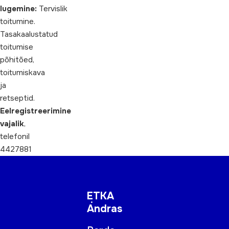
lugemine:
Tervislik
toitumine.
Tasakaalustatud
toitumise
põhitõed,
toitumiskava
ja
retseptid.
Eelregistreerimine
vajalik
,
telefonil
4427881
ETKA
Andras