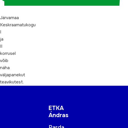
Järvamaa
Keskraamatukogu
I
ja
II
korrusel
võib
näha
väljapanekut
teavikutest.
ETKA
Andras
Parda