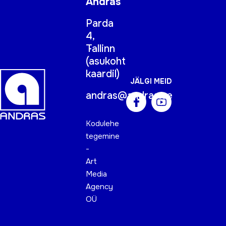
Andras
Parda
4,
Tallinn
(
asukoht
kaardil
)
JÄLGI MEID
andras@andras.ee
Kodulehe
tegemine
-
Art
Media
Agency
OÜ