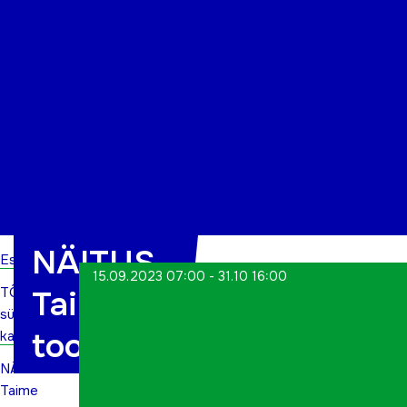
Organisatsioon
Projektid
Kontakt
NÄITUS
Esileht
15.09.2023 07:00 - 31.10 16:00
TÕN
Taime
sündmuste
toonides
kalender
NÄITUS
Taime