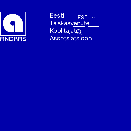
Eesti
EST
Täiskasvanute
Koolitajate
Assotsiatsioon
Esileht
Õppijale
Koolitajale
Täiskasvanud
õppija nädal