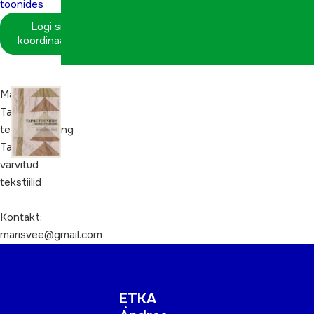
toonides
Logi sisse
koordinaatorina
Maris
Tauli
tekstiililooming
Taimedega
värvitud
tekstiilid
Kontakt:
marisvee@gmail.com
ETKA