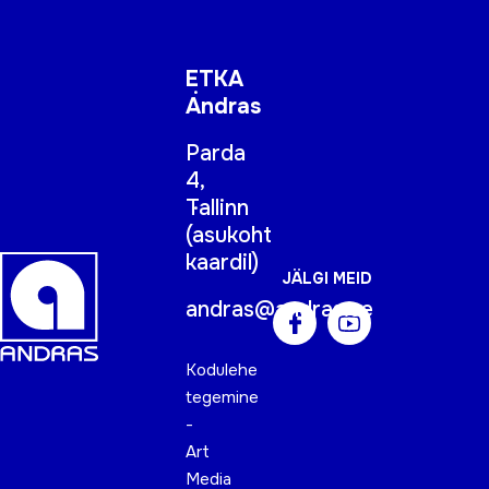
ETKA
Andras
Parda
4,
Tallinn
(
asukoht
kaardil
)
JÄLGI MEID
andras@andras.ee
Kodulehe
tegemine
-
Art
Media