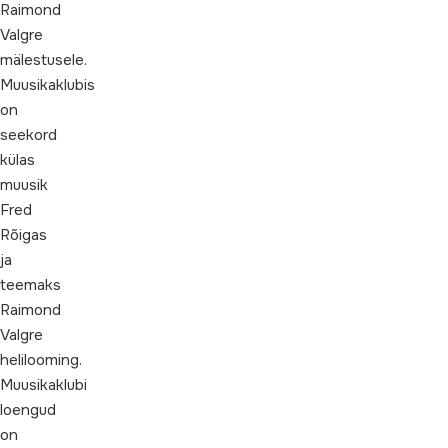
Raimond
Valgre
mälestusele.
Muusikaklubis
on
seekord
külas
muusik
Fred
Rõigas
ja
teemaks
Raimond
Valgre
helilooming.
Muusikaklubi
loengud
on