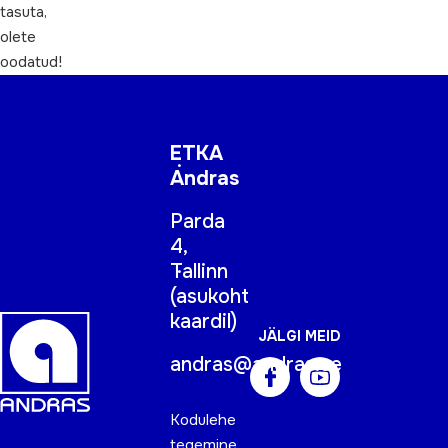
tasuta,
olete
oodatud!
ETKA
Andras
Parda
4,
Tallinn
(
asukoht
kaardil
)
JÄLGI MEID
andras@andras.ee
Kodulehe
tegemine