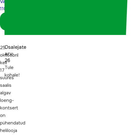
Valgre
110”
Logi sisse
koordinaatorina
Osalejate
25.
arv:
oktoobril
26
kell
Tule
17
kohale!
suures
saalis
algav
loeng-
kontsert
on
pühendatud
helilooja