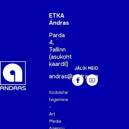
ETKA
Andras
Parda
4,
Tallinn
(
asukoht
kaardil
)
JÄLGI MEID
andras@andras.ee
Kodulehe
tegemine
-
Art
Media
Agency