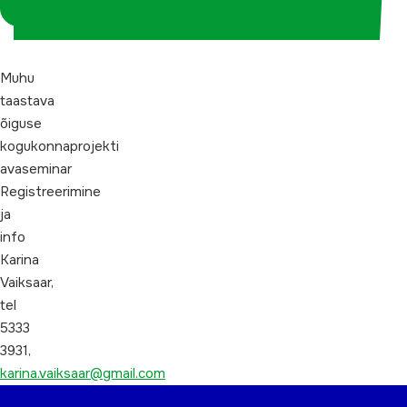
koordinaatorina
Muhu
taastava
õiguse
kogukonnaprojekti
avaseminar
Registreerimine
ja
info
Karina
Vaiksaar,
tel
5333
3931,
karina.vaiksaar@gmail.com